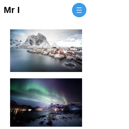
Mr I​