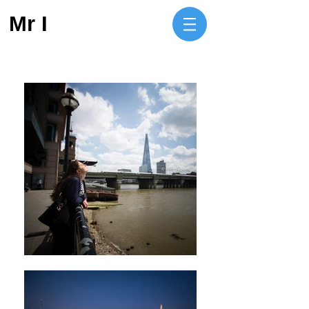
Mr I​