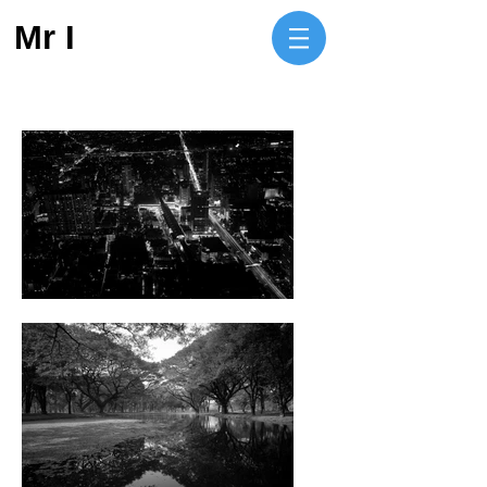
Mr I​